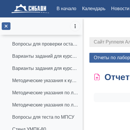
Курс лекций МПСУ_Раздел 4_Программирование микропроцессорных систем
В начало
Календарь
Новости
курс лекций МПСУ_Раздел 5_Однокристальные МИКРОЭВМ
Перейти к основному содержанию
Курс лекций МПСУ_Раздел 6_ Пример проектирования АСУ ТП
Сайт Руппеля А
Вопросы для проверки остаточных знаний
Варианты заданий для курсовой работы по МПСУ для АПб-22Z1
Отчеты по лабо
Варианты задания для курсовой работе по МПСУ для АПб-22Z2
Отчет
Методические указания к курсовой работе по МПСУ
Методические указания по лабораторным работам на стенде УМПК-80
Требуемые ус
Методические указания по лабораторным работам "Цифровые элементы автоматики"
Вопросы для теста по МПСУ
Стенд УМПК-80