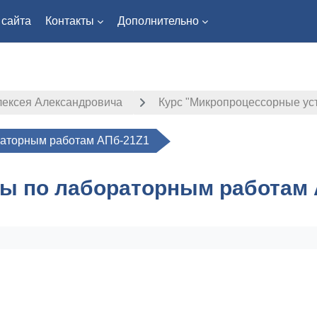
 сайта
Контакты
Дополнительно
лексея Александровича
Курс "Микропроцессорные ус
раторным работам АПб-21Z1
ы по лабораторным работам 
ловия завершения