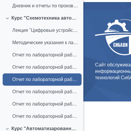
Дневник и отчеты по производственной практике для АПб-19Z1
Курс "Схемотехника автоматизированных систем"
Свернуть
Лекция "Цифровые устройства СУ"
Методические указания к лабораторным работам
Отчет по лабораторной работе для студентов группы АПб-20Z1
Сайт обслужива
Отчет по лабораторной работе для студентов группы САУб-20Z1
информационны
технологий Си
Отчет по лабораторной работе АПб-21Z1
Отчет по лабораторной работе АПб-21Z2
Отчет по лабораторной работе АПб-22Z2
Отчет по лабораторной работе АПб-22Z1
Курс "Автоматизарованное проектирование НТМ"