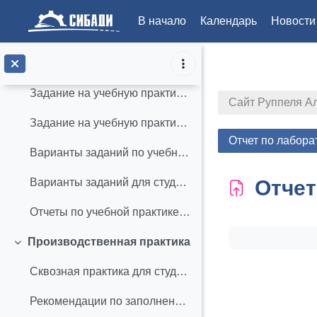
4. Сквозная практика для направлений подготовки «Автоматизация технологических процессов и производств»
В начало
Календарь
Новости
Пример заполнения штампа
Перейти к основному содержанию
Пример оформления отчета по учебной практике
Задание на учебную практику очники
Сайт Руппеля А
Задание на учебную практику заочники
Отчет по лабора
Варианты заданий по учебной практике для студентов АПб-22Z1 и Z2
Отчет
Варианты заданий для студентов АПб-23Т1
Отчеты по учебной практике для студентов АПб-23Т1
Требуемые ус
Производственная практика
Свернуть
Сквозная практика для студентов АТПП и УТС
Рекомендации по заполнению дневника и отчета по практике