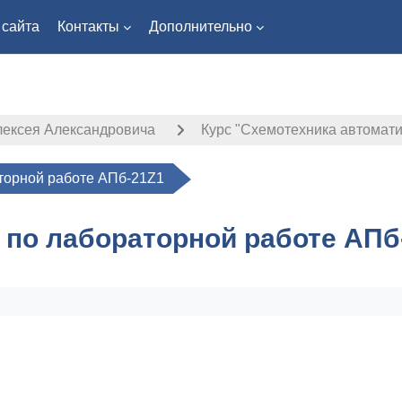
 сайта
Контакты
Дополнительно
лексея Александровича
Курс "Схемотехника автомат
торной работе АПб-21Z1
 по лабораторной работе АПб
ловия завершения