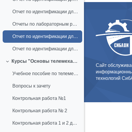
Отчет по идентификации для студентов АПб-21Z2
Отчеты по лабораторным работам для студентов АПм-23МА1
Отчет по идентификации для студентов АПб-22Z1
Отчет по идентификации для студентов АПб-22Z2
Курсы "Основы телемеханики" и "Телемеханические системы и средства"
Свернуть
Сайт обслужива
информационны
Учебное пособие по телемехание
технологий Си
Вопросы к зачету
Контрольная работа №1
Контрольная работа № 2
Контрольная работа 1 и 2 для студентов АПб-20Z1