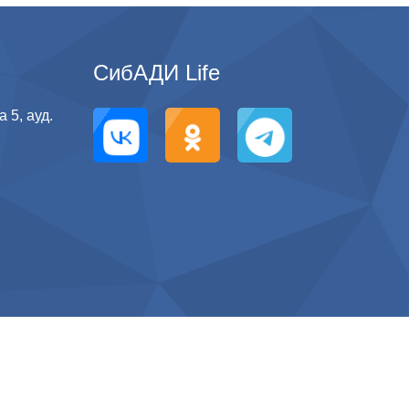
СибАДИ Life
 5, ауд.
g