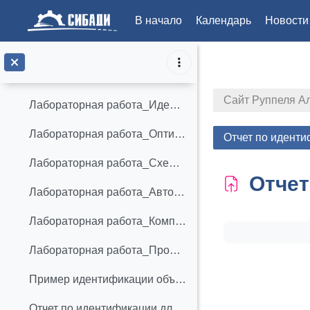
Пример задания на курсовой проект
В начало
Календарь
Новости
Учебное пособие по курсовому проектированию АТПП
Перейти к основному содержанию
Лабораторная работа_Виды и типы схем
Сайт Руппеля А
Лабораторная работа_Идентификация объектов автоматизации ТП
Лабораторная работа_Оптимизация настройки регулятора в MATLAB
Отчет по иденти
Лабораторная работа_Схемы автоматизации тепловых процессов
Отчет
Лабораторная работа_Автоматизация ТП приготовления углеводородной шихты
Лабораторная работа_Комплексная автоматизация ТП
Требуемые ус
Лабораторная работа_Проектирование ТП для создаваемого автоматизированного производства
Пример идентификации объекта автоматизации ТП.
Отчет по идентификации для студентов АПб-21Z1