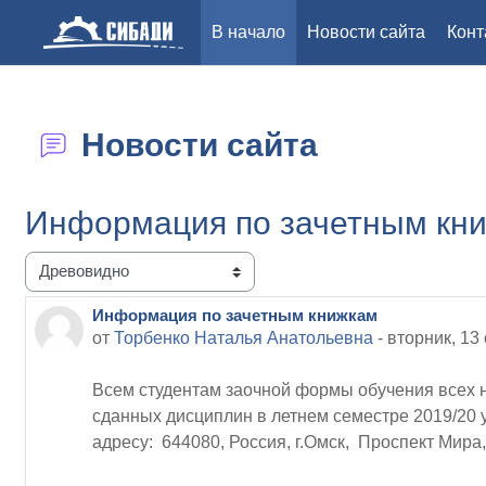
В начало
Новости сайта
Конт
Перейти к основному содержанию
Новости сайта
Информация по зачетным кн
Режим отображения
Информация по зачетным книжкам
Количество ответов: 0
от
Торбенко Наталья Анатольевна
-
вторник, 13
Всем студентам заочной формы обучения всех на
сданных дисциплин в летнем семестре 2019/20 у
адресу: 644080, Россия, г.Омск, Проспект Мира