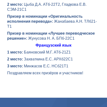
2 место:
Цыба Д.А. АТб-22Т2, Гладкова Е.В.
СЭМ-21С1
Призер в номинации
«Оригинальность
исполнения перевода
»:
Жанабаева А.Н. ТЛб21-
Т1
Призер в номинации
«Лучшее переводческое
решение»:
Жунусова Н. А. БПб-22С1
Французский язык
1 место:
Баяновский М.Г. АТб-21Z1
2 место:
Захваткина Е.С. АРХб22С1
3 место:
Минжасов Е.С. НСб21Т1
Поздравляем всех призёров и участников!