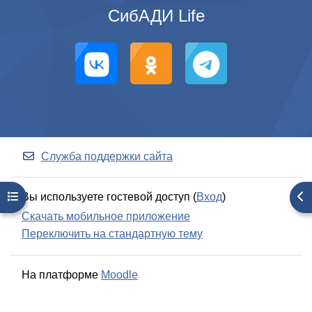
СибАДИ Life
Служба поддержки сайта
Открыть оглавление курса
От
Вы используете гостевой доступ (
Вход
)
Скачать мобильное приложение
Переключить на стандартную тему
На платформе
Moodle