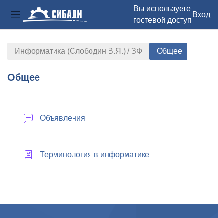
Вы используете
Вход
гостевой доступ
Боковая панель
Перейти к основному содержанию
Информатика (Слободин В.Я.) / ЗФ
Общее
Общее
Section outline
Форум
Объявления
Глоссарий
Терминология в информатике