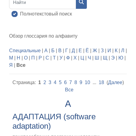
Найти
Полнотекстовый поиск
Обзор глоссария по алфавиту
Специальные
|
А
|
Б
|
В
|
Г
|
Д
|
Е
|
Ё
|
Ж
|
З
|
И
|
К
|
Л
|
М
|
Н
|
О
|
П
|
Р
|
С
|
Т
|
У
|
Ф
|
Х
|
Ц
|
Ч
|
Ш
|
Щ
|
Э
|
Ю
|
Я
|
Все
Страница:
1
2
3
4
5
6
7
8
9
10
...
18
(
Далее
)
Все
А
АДАПТАЦИЯ (software
adaptation)