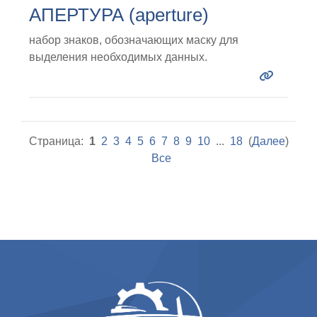
АПЕРТУРА (aperture)
набор знаков, обозначающих маску для
выделения необходимых данных.
Страница:
1
2
3
4
5
6
7
8
9
10
...
18
(
Далее
)
Все