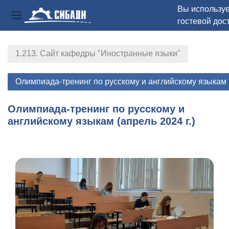
Вы использу
гостевой дос
Боковая панель
Перейти к основному содержанию
1.213. Сайт кафедры "Иностранные языки"
Олимпиада-тренинг по русскому и английскому языкам (
Олимпиада-тренинг по русскому и
английскому языкам (апрель 2024 г.)
Section outline