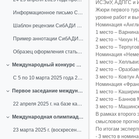
ИСЭиУ, АДПГС и 
Жюри первого тур
Информационное письмо СибАДИ 2025
уровне работ и вы
Номинация «Англи
Шаблон рецензии СибАДИ 2025
1 место – Варнина 
Пример аннотации СибАДИ 2025
2 место – Чихун Н.
3 место – Терпугов
Образец оформления статьи СибАДИ 2025
Номинация «Немец
1 место – Хелльвих
Международный конкурс эссе на английском и немецком языках “Я, моя профессия и будущее моей страны” (март 2025 г.)
Свернуть
2 место – Оразбаев
3 место – Ковтун А.
С 5 по 10 марта 2025 года 20 студентов СибАДИ прин...
Номинация «Франц
Первое заседание международного студенческого клуба на тему «Патриотизм – это … »
1 место – Каширин
Свернуть
2 место – Баннов М
22 апреля 2025 г. на базе кафедры «Иностранные язы...
3 место – Машинска
В рамках второго 
Международная олимпиада "Одна страна, одна судьба" (март 2025 г.)
Свернуть
смысловое прогно
По итогам эксперт
23 марта 2025 г. (воскресенье), в 13:00 (омское вр...
- 3 место в номин