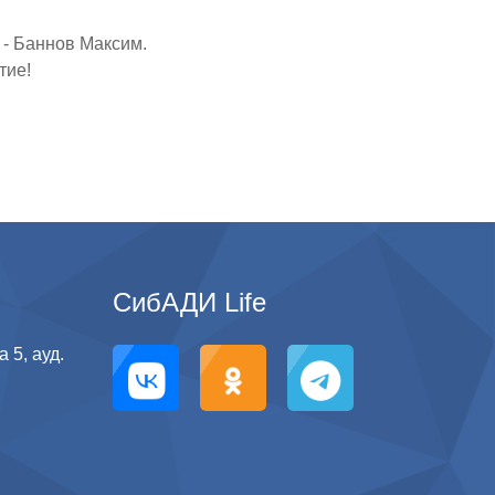
 - Баннов Максим.
тие!
СибАДИ Life
 5, ауд.
g