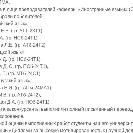
ИМА.
а в лице преподавателей кафедры «Иностранные языки» (
брали победителей:
йский язык»:
Е.Е. (гр. АТТ-23Т1),
А. (гр. НСб-24Т1),
а Л.Е. (гр. АТб-24Т2).
кий язык»:
 Д. (гр. НСб-24Т1),
 Д. С. (гр. ПОб-24Т1),
 Е. (гр. МТб-24С1).
узский язык»:
а Е.И. (гр. АПм-24МА1),
.В. (гр. АТб-24Т2),
я Д.А. (гр. ПОб-24Т1).
этапа конкурсанты выполнили полный письменный перевод 
зирование.
ной оценки выполненных работ студенты нашего университ
ации «Дипломы за высокую мотивированность к научной де