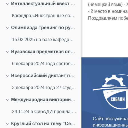
Интеллектуальный квест "Дело о пропавших словах" (февраль 2025 г.)
(немецкий язык) -
Свернуть
- 2 место в номин
Кафедра «Иностранные языки» СибАДИ приглашает выпу...
Поздравляем побе
Олимпиада-тренинг по русскому и английскому языкам (февраль 2025 г.)
Свернуть
15.02.2025 на базе кафедры "Иностранные языки" сос...
Вузовская предметная олимпиада по английскому и русскому языкам (декабрь 2024 г.)
Свернуть
6 декабря 2024 года состоялась Предметная олимпиад...
Всероссийский диктант по английскому языку (декабрь 2024 г.)
Свернуть
3 декабря 2024 года 27 студентов СибАДИ приняли уч... (копия)
Международная викторина «Образы бабушки и дедушки в зарубежной и русской литературе» (ноябрь 2024 г.)
Свернуть
24.11.24 в СибАДИ прошла IV Международная онлайн в...
Сайт обслужива
Круглый стол на тему "Семья - ближайшее и самое дорогое для нас Отечество" (октябрь 2024 г.)
информационны
Свернуть