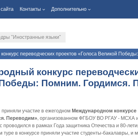
 сайта
Контакты
Дополнительно
едры "Иностранные языки"
онкурс переводческих проектов «Голоса Великой Победы: 
одный конкурс переводчески
Победы: Помним. Гордимся. Пе
tline
приняли участие в ежегодном
Международном конкурсе 
я. Переводим»
, организованном ФГБОУ ВО РГАУ - МСХА и
рс проводился в рамках Года защитника Отечества и 80-ле
 туре в конкурсе приняли участие студенты-бакалавры, и 