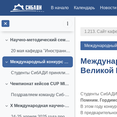
Текст и медиа
В начало
Календарь
Новости
Интеллектуальный квест «СибАДИйцы об Омске», приуроченный к 95-летию основания СибАДИ (май 2025 г.)
Перейти к основному содержанию
Свернуть
23 мая 2025 года на кафедре "Иностранные языки" пр...
1.213. Сайт каф
Научно-методический семинар с участием студентов по теме "Подготовка публичной научно-популярной лекции" (май 2025 г.)
Свернуть
Международный к
20 мая кафедра "Иностранные языки" СибАДИ провела ...
Междунар
Международный конкурс переводческих проектов «Голоса Великой Победы: Помним. Гордимся. Переводим» (апрель 2025 г.)
Свернуть
Великой 
Студенты СибАДИ приняли участие в ежегодном Междун...
Чемпионат кейсов CUP MISIS CASE (апрель 2025 г.)
Section ou
Свернуть
Студенты СибАДИ 
Поздравляем команду Сиб-ДВИЖ с успешным прохождени...
Помним. Гордимс
X Международная научно-практическая конференция (апрель 2025 г.)
В этом году конку
Свернуть
В предварительном
24-25 апреля 2025 года прошла X международная науч...