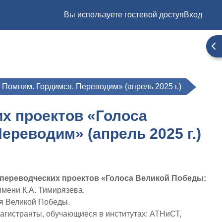
Вы используете гостевой доступ
Вход
От
Помним. Гордимся. Переводим» (апрель 2025 г.)
х проектов «Голоса
реводим» (апрель 2025 г.)
переводческих проектов «Голоса Великой Победы:
мени К.А. Тимирязева.
тия Великой Победы.
магистранты, обучающиеся в институтах: АТНиСТ,