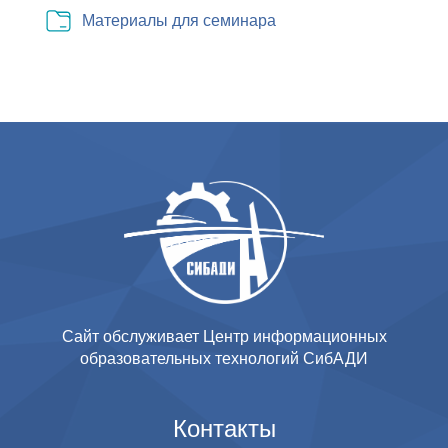
п
Папка
Материалы для семинара
и
р
в
о
и
и
д
з
е
в
о
е
с
Сайт обслуживает Центр информационных
т
образовательных технологий СибАДИ
и
Контакты