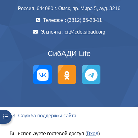
в
Россия, 644080 г. Омск, пр. Мира 5, ауд. 3216
и
Телефон : (3812) 65-23-11
д
Эл.почта :
cit@cdo.sibadi.org
е
СибАДИ Life
о
Служба поддержки сайта
Открыть оглавление курса
Вы используете гостевой доступ (
Вход
)