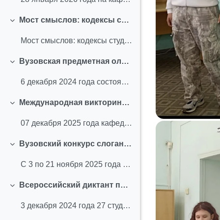
Мост смыслов: кодексы студента и преподавателя (хакатон) (декабрь 2025 г.)
Свернуть
Мост смыслов: кодексы студента и преподавателя (хакатон) (декабрь 2025)
Вузовская предметная олимпиада по английскому и русскому языкам (декабрь 2025 г.)
Свернуть
6 декабря 2024 года состоялась Предметная олимпиад...
Международная викторина «Тема войны в зарубежной и русской литературе» (декабрь 2025 г.)
Свернуть
07 декабря 2025 года кафедра "Иностранные языки" п...
Вузовский конкурс слоганов «Сделаем СибАДИ лучше!» (ноябрь 2025 г.)
Свернуть
С 3 по 21 ноября 2025 года кафедра "Иностранные яз...
Всероссийский диктант по иностранным языкам (ноябрь 2025 г.)
Свернуть
3 декабря 2024 года 27 студентов СибАДИ приняли уч...