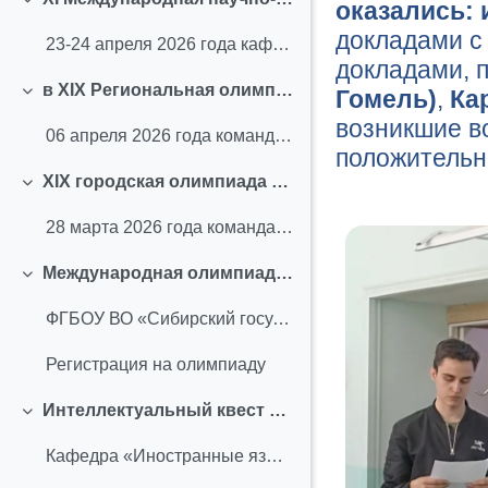
оказались: 
Свернуть
докладами с
23-24 апреля 2026 года кафедра «Иностранные языки»...
докладами, 
в XIX Региональная олимпиада по английскому языку_ОмГТУ (апрель 2026 г.)
Гомель)
,
Кар
Свернуть
возникшие в
06 апреля 2026 года команда студентов СибАДИ приня...
положительн
XIX городская олимпиада по английскому языку_ОмГУ (март 2026 г.)
Свернуть
28 марта 2026 года команда студентов СибАДИ принял...
Международная олимпиада "Дружба без границ" (март 2026 г.)
Свернуть
ФГБОУ ВО «Сибирский государственный автомобильно-д...
Регистрация на олимпиаду
Интеллектуальный квест "Дополни карьерные возможности в СибАДИ: профессия технического переводчика" (февраль 2026 г.)
Свернуть
Кафедра «Иностранные языки» СибАДИ приглашает выпу...