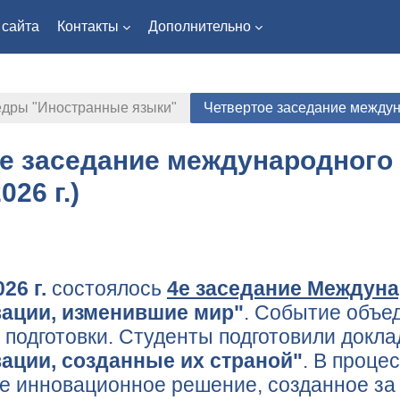
 сайта
Контакты
Дополнительно
едры "Иностранные языки"
Четвертое заседание междуна
е заседание международного 
026 г.)
tline
26 г.
состоялось
4е заседание Междуна
ации, изменившие мир"
. Событие объе
 подготовки. Студенты подготовили докла
ации, созданные их страной"
. В проце
е инновационное решение, созданное за 