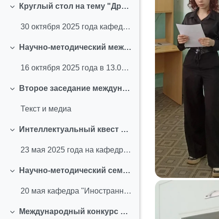
Круглый стол на тему "Древо памяти. Ретроспектива" (октябрь 2025 г.)
Свернуть
30 октября 2025 года кафедра «Иностранные языки» С...
Научно-методический международный семинар с участием студентов по теме "Контроль эмоций. Управление эмоциями. Стрессоустойчивость" (октябрь 2025 г.)
Свернуть
16 октября 2025 года в 13.00–15.30 (ауд. 1.212) со...
Второе заседание международного студенческого клуба (сентябрь 2025 г.)
Свернуть
Текст и медиа
Интеллектуальный квест «СибАДИйцы об Омске», приуроченный к 95-летию основания СибАДИ (май 2025 г.)
Свернуть
23 мая 2025 года на кафедре "Иностранные языки" пр...
Научно-методический семинар с участием студентов по теме "Подготовка публичной научно-популярной лекции" (май 2025 г.)
Свернуть
20 мая кафедра "Иностранные языки" СибАДИ провела ...
Международный конкурс переводческих проектов «Голоса Великой Победы: Помним. Гордимся. Переводим» (апрель 2025 г.)
Свернуть