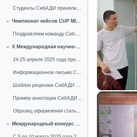
Студенты СибАДИ приняли участие в ежегодном Междун...
Чемпионат кейсов CUP MISIS CASE (апрель 2025 г.)
Свернуть
Поздравляем команду Сиб-ДВИЖ с успешным прохождени...
X Международная научно-практическая конференция (апрель 2025 г.)
Свернуть
24-25 апреля 2025 года прошла X международная науч...
Информационное письмо СибАДИ 2025
Шаблон рецензии СибАДИ 2025
Пример аннотации СибАДИ 2025
Образец оформления статьи СибАДИ 2025
Международный конкурс эссе на английском и немецком языках “Я, моя профессия и будущее моей страны” (март 2025 г.)
Свернуть
С 5 по 10 марта 2025 года 20 студентов СибАДИ прин...