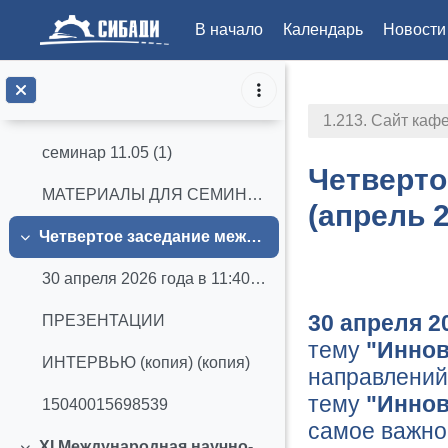
11.05.2026 года (ауд. 1.212, время 13.00 – 15.30) ...
В начало
Календарь
Новости
семинар 11.05 (2)
Перейти к основному содержанию
семинар 11.05 (3)
1.213. Сайт каф
семинар 11.05 (1)
Четверто
МАТЕРИАЛЫ ДЛЯ СЕМИНАРА
(апрель 2
Четвертое заседание международного студенческого клуба (апрель 2026 г.)
Свернуть
Section ou
30 апреля 2026 года в 11:40 кафедра "Иностранные я...
30 апреля 20
ПРЕЗЕНТАЦИИ
тему
"Иннов
ИНТЕРВЬЮ (копия) (копия)
направлений
тему
"Иннов
15040015698539
самое важно
XI Международная научно-практическая конференция (апрель 2026 г.)