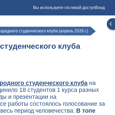
Вы используете гостевой доступ
Вход
От
родного студенческого клуба (апрель 2026 г.)
студенческого клуба
родного студенческого клуба
на
динило 18 студентов 1 курса разных
ды и презентации на
ссе работы состоялось голосование за
весь период человечества.
В топе