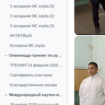
3 заседание МС клуба (5)
3 заседание МС клуба (2)
3 заседание МС клуба (3)
ИНТЕРВЬЮ
Интервью МС клуба
Олимпиада-тренинг по русскому и английскому языкам (февраль 2026 г.)
Свернуть
ТРЕНИНГ14 февраля 2026 года ФГБОУ ВО «Сибирский го...
Сертификаты участника
Благодарственные письма
Международный научно-методический семинар "Организация эффективной и продуктивной жизнедеятельности специалиста (преподавателя вуза)" (январь 2026 г.)
Свернуть
28 января 2026 года на кафедре «Иностранные языки»...