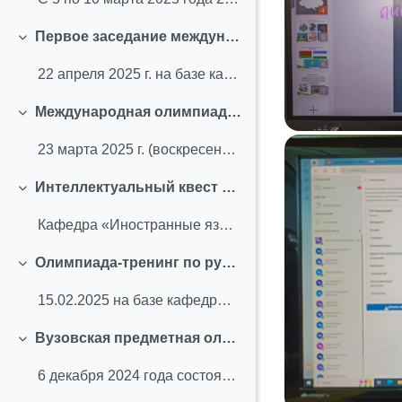
Первое заседание международного студенческого клуба на тему «Патриотизм – это … »
Свернуть
22 апреля 2025 г. на базе кафедры «Иностранные язы...
Международная олимпиада "Одна страна, одна судьба" (март 2025 г.)
Свернуть
23 марта 2025 г. (воскресенье), в 13:00 (омское вр...
Интеллектуальный квест "Дело о пропавших словах" (февраль 2025 г.)
Свернуть
Кафедра «Иностранные языки» СибАДИ приглашает выпу...
Олимпиада-тренинг по русскому и английскому языкам (февраль 2025 г.)
Свернуть
15.02.2025 на базе кафедры "Иностранные языки" сос...
Вузовская предметная олимпиада по английскому и русскому языкам (декабрь 2024 г.)
Свернуть
6 декабря 2024 года состоялась Предметная олимпиад...