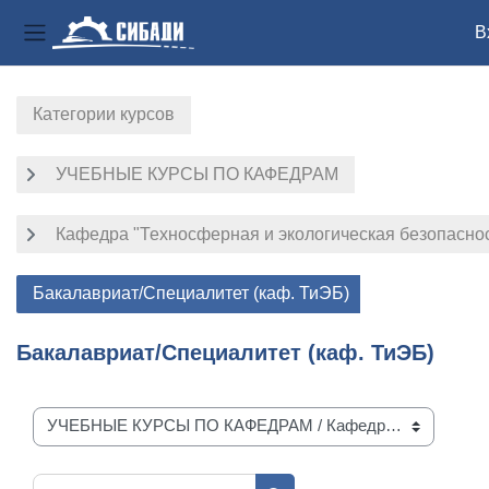
В
Боковая панель
Перейти к основному содержанию
Категории курсов
УЧЕБНЫЕ КУРСЫ ПО КАФЕДРАМ
Кафедра "Техносферная и экологическая безопасно
Бакалавриат/Специалитет (каф. ТиЭБ)
Бакалавриат/Специалитет (каф. ТиЭБ)
Категории курсов
Поиск курса